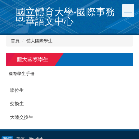
跳
國立體育大學-國際事務
到
主
暨華語文中心
要
內
容
首頁
體大國際學生
區
體大國際學生
國際學生手冊
學位生
交換生
大陸交換生
繁體
简体
English