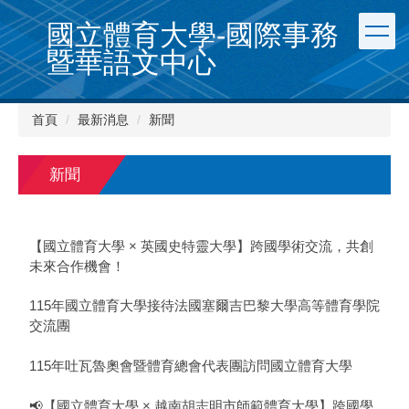
跳
國立體育大學-國際事務
到
主
暨華語文中心
要
內
容
首頁
最新消息
新聞
區
新聞
【國立體育大學 × 英國史特靈大學】跨國學術交流，共創
未來合作機會！
115年國立體育大學接待法國塞爾吉巴黎大學高等體育學院
交流團
115年吐瓦魯奧會暨體育總會代表團訪問國立體育大學
📢【國立體育大學 × 越南胡志明市師範體育大學】跨國學