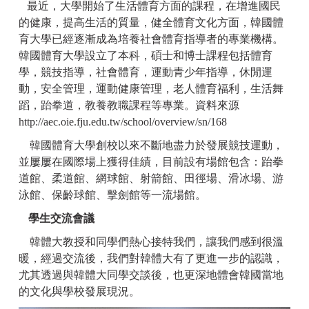
最近，大學開始了生活體育方面的課程，在增進國民
的健康，提高生活的質量，健全體育文化方面，韓國體
育大學已經逐漸成為培養社會體育指導者的專業機構。
韓國體育大學設立了本科，碩士和博士課程包括體育
學，競技指導，社會體育，運動青少年指導，休閒運
動，安全管理，運動健康管理，老人體育福利，生活舞
蹈，跆拳道，教養教職課程等專業。
資料來源
http://aec.oie.fju.edu.tw/school/overview/sn/168
韓國體育大學創校以來不斷地盡力於發展競技運動，
並屢屢在國際場上獲得佳績，目前設有場館包含：跆拳
道館、柔道館、網球館、射箭館、田徑場、滑冰場、游
泳館、保齡球館、擊劍館等一流場館。
學生交流會議
韓體大教授和同學們熱心接特我們，讓我們感到很溫
暖，經過交流後，我們對韓體大有了更進一步的認識，
尤其透過與韓體大同學交談後，也更深地體會韓國當地
的文化與學校發展現況。