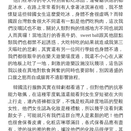
他們在寒冷的冬天特別喜歡吃冰品，連餐廳供應的都
是冰水，在路上常常看到有人拿著冰淇淋在啃，我不禁
懷疑這些韓國女生這麼愛吃冰，身體不會很虛嗎？而韓
國跟台灣飲食很大不同還有一點是他們吃狗肉，這次我
們沒嚐試也不敢，關於人類對狗的情感地方不同也就因
人而異囉！當地流行的香蕉牛奶、sweet ball跟其他甜點
類我們也都禁不起誘惑，大吃特吃的結果就造成我第三
天嘔吐的悲劇，其實還有另一位同行學姐也身體不適，
我們都很艱辛的在樂天遊樂場度過，我還不小心在人家
的地板上吐了一地，刺激的遊樂設施沒玩幾項，這告訴
我以後在異地對飲食興奮的同時也要節制，別因過盛的
口腹之慾而自成腸胃不適影響旅程。
韓國流行服飾其實在韓劇都看過了，但對他們的抗寒
能力敬佩，在這種零度氣溫還能看到女生穿短裙在大街
上行走，連內搭褲都沒穿，不愧是較高緯度地區的堅毅
女性。他們女生認為化妝是種禮貌，所以幾乎沒看到素
顏女子，可能就只有我們這群台灣人是素顏的吧！他們
也很會保養皮膚，化粧店琳瑯滿目，各式保養品應有盡
有，塗的抹的擦的敷的，據說他們的化妝品很便宜，其