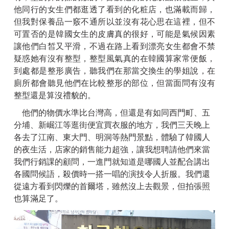
他同行的女生們都逛透了看到的化粧店，也滿載而歸，
但我對保養品一竅不通所以並沒有花心思在這裡，但不
可置否的是韓國女生的皮膚真的很好，可能是氣候因素
讓他們白皙又平滑，不過在路上看到漂亮女生都會不禁
疑惑她有沒有整型，整型風氣真的在韓國算家常便飯，
到處都是整形廣告，聽我們在那當交換生的學姐說，在
廁所都會聽見他們在比較整形的部位，但當面問有沒有
整型還是算沒禮貌的。
他們的物價水準比台灣高，但還是有如同西門町、五
分埔、新崛江等逛街便宜買衣服的地方，我們三天晚上
各去了江南、東大門、明洞等熱門景點，體驗了韓國人
的夜生活，店家的銷售能力超強，讓我想聘請他們來當
我們行銷課的顧問，一進門就知道是哪國人並配合講出
各國問候語，殺價時一搭一唱的演技令人折服。我們還
從遠方看到閃爍的首爾塔，雖然沒上去觀景，但拍張照
也算滿足了。