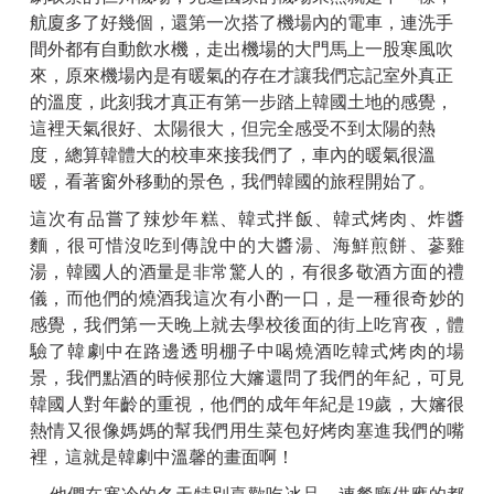
航廈多了好幾個，還第一次搭了機場內的電車，連洗手
間外都有自動飲水機，走出機場的大門馬上一股寒風吹
來，原來機場內是有暖氣的存在才讓我們忘記室外真正
的溫度，此刻我才真正有第一步踏上韓國土地的感覺，
這裡天氣很好、太陽很大，但完全感受不到太陽的熱
度，總算韓體大的校車來接我們了，車內的暖氣很溫
暖，看著窗外移動的景色，我們韓國的旅程開始了。
這次有品嘗了辣炒年糕、韓式拌飯、韓式烤肉、炸醬
麵，很可惜沒吃到傳說中的大醬湯、海鮮煎餅、蔘雞
湯，韓國人的酒量是非常驚人的，有很多敬酒方面的禮
儀，而他們的燒酒我這次有小酌一口，是一種很奇妙的
感覺，我們第一天晚上就去學校後面的街上吃宵夜，體
驗了韓劇中在路邊透明棚子中喝燒酒吃韓式烤肉的場
景，我們點酒的時候那位大嬸還問了我們的年紀，可見
韓國人對年齡的重視，他們的成年年紀是19歲，大嬸很
熱情又很像媽媽的幫我們用生菜包好烤肉塞進我們的嘴
裡，這就是韓劇中溫馨的畫面啊！