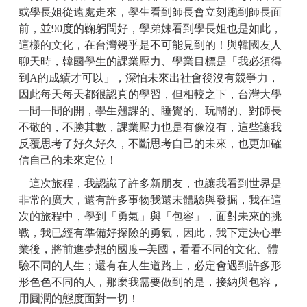
或學長姐從遠處走來，學生看到師長會立刻跑到師長面
前，並90度的鞠躬問好，學弟妹看到學長姐也是如此，
這樣的文化，在台灣幾乎是不可能見到的！與韓國友人
聊天時，韓國學生的課業壓力、學業目標是「我必須得
到A的成績才可以」，深怕未來出社會後沒有競爭力，
因此每天每天都很認真的學習，但相較之下，台灣大學
一間一間的開，學生翹課的、睡覺的、玩鬧的、對師長
不敬的，不勝其數，課業壓力也是有像沒有，這些讓我
反覆思考了好久好久，不斷思考自己的未來，也更加確
信自己的未來定位！
這次旅程，我認識了許多新朋友，也讓我看到世界是
非常的廣大，還有許多事物我還未體驗與發掘，我在這
次的旅程中，學到「勇氣」與「包容」，面對未來的挑
戰，我已經有準備好探險的勇氣，因此，我下定決心畢
業後，將前進夢想的國度─美國，看看不同的文化、體
驗不同的人生；還有在人生道路上，必定會遇到許多形
形色色不同的人，那麼我需要做到的是，接納與包容，
用圓潤的態度面對一切！