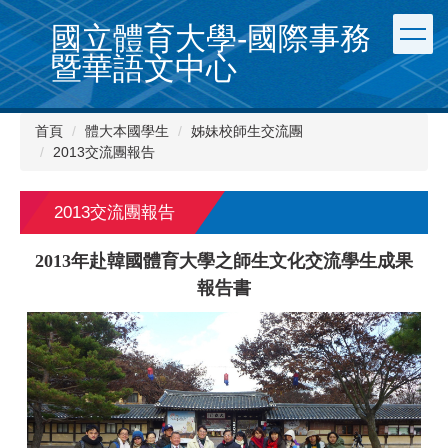
跳
國立體育大學-國際事務
到
主
暨華語文中心
要
內
容
首頁
體大本國學生
姊妹校師生交流團
區
2013交流團報告
2013交流團報告
2013年赴韓國體育大學之師生文化交流學生成果
報告書