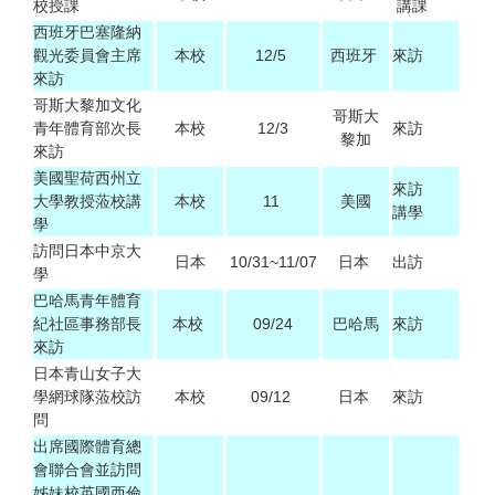
校授課
講課
西班牙巴塞隆納
觀光委員會主席
本校
12/5
西班牙
來訪
來訪
哥斯大黎加文化
哥斯大
青年體育部次長
本校
12/3
來訪
黎加
來訪
美國聖荷西州立
來訪
大學教授蒞校講
本校
11
美國
講學
學
訪問日本中京大
日本
10/31~11/07
日本
出訪
學
巴哈馬青年體育
紀社區事務部長
本校
09/24
巴哈馬
來訪
來訪
日本青山女子大
學網球隊蒞校訪
本校
09/12
日本
來訪
問
出席國際體育總
會聯合會並訪問
姊妹校英國西倫