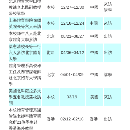
北京體育大學田徑
來訪
教練李老民副教授
本校
12/27~12/30
中國
講學
蒞校講學
上海體育學院俞繼
本校
12/18~12/24
中國
來訪
英院長等六人來訪
本校師生八人赴北
北京
08/21~08/27
中國
出訪
京體育大學參訪
葉憲清校長等一行
六人參訪北京體育
北京
04/06~04/12
中國
出訪
大學
體育管理系高俊雄
主任及謝智謀老師
北京
04/01~04/09
中國
講學
赴北京體育大學講
學
美國北科羅拉多大
學五名教授蒞校訪
本校
03/19
美國
來訪
問
本校體育管理系謝
智謀老師率體育研
香港
02/12~02/16
香港
出訪
究所
21
位學生赴
香港海外教學