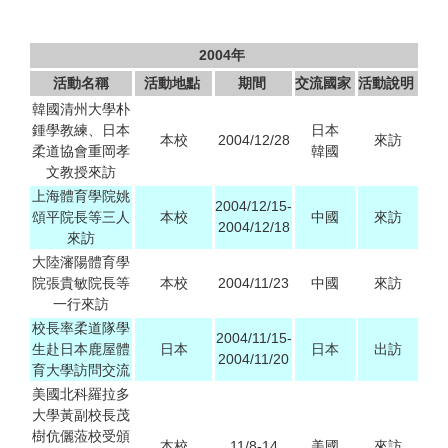
2004
年
活動名稱
活動地點
期間
交流國家
活動說明
韓國清州大學朴
鍾學教練、日本
日本
本校
2004/12/28
來訪
柔道協會重岡孝
韓國
文教授來訪
上海體育學院姚
2004/12/15-
頌平院長等三人
本校
中國
來訪
2004/12/18
來訪
大陸瀋陽體育學
院張貴敏院長等
本校
2004/11/23
中國
來訪
一行來訪
校長率柔道隊學
2004/11/15-
生赴日本鹿屋體
日本
日本
出訪
2004/11/20
育大學訪問交流
美國北科羅拉多
大學黃副校長茂
樹伉儷蒞校受頒
本校
11/8-14
美國
來訪