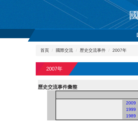
跳
到
主
要
內
容
區
首頁
國際交流
歷史交流事件
2007年
2007年
歷史交流事件彙整
2009
1999
1989