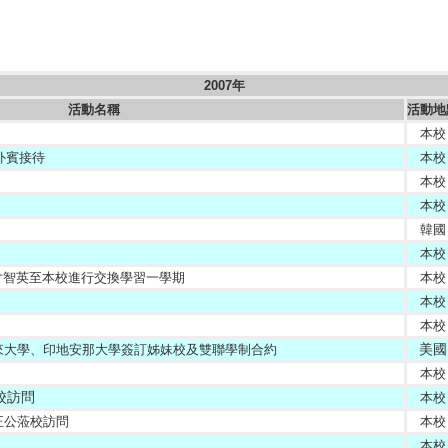
2007年
活動名稱
活動地
本校
外賓接待
本校
本校
本校
韓國
本校
 尹智英至本校進行交換學習一學期
本校
本校
本校
美國
來大學、印地安那大學簽訂姊妹校及雙聯學制合約
本校
校訪問
本校
正公蒞校訪問
本校
本校