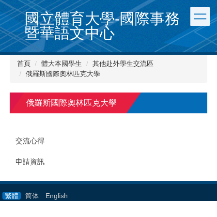
跳
國立體育大學-國際事務
到
主
暨華語文中心
要
內
容
首頁
體大本國學生
其他赴外學生交流區
區
俄羅斯國際奧林匹克大學
俄羅斯國際奧林匹克大學
交流心得
申請資訊
繁體
简体
English