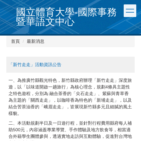
跳
國立體育大學-國際事務
到
主
暨華語文中心
要
內
容
首頁
最新消息
區
「新竹走走」活動資訊公告
一、為推廣竹縣觀光特色，新竹縣政府辦理「新竹走走」深度旅
遊，以「以味道開啟一趟旅行」為核心理念，規劃4條具主題性
之特色遊程，分別為:融合茶香的「尖石走走」、紫蘇與青草香
為主題的「關西走走」，以咖啡香為特色的「新埔走走」，以及
結合苦茶油香的「峨眉走走」，皆展現新竹縣多元且細膩的風土
樣貌。
二、本活動規劃半日及一日遊行程，並針對行程費用縣府每人補
助500元，內容涵蓋專業導覽、手作體驗及地方飲食等，相當適
合外籍學生團體參與，透過實地走訪與互動體驗，促進對台灣地