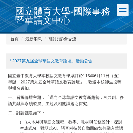
跳
國立體育大學-國際事務
到
主
暨華語文中心
要
內
容
首頁
最新消息
研討(習)會交流
區
「2027第九屆全球華語文教育論壇」活動公告
國立臺中教育大學本校語文教育學系訂於116年6月11日（五）
舉辦「2027第九屆全球華語文教育論壇」，敬邀本校師生投稿
與報名參加。
一、旨揭論壇主題：「邁向全球華語文教育新趨勢：AI共創、多
語共融與永續發展」主題及相關議題之探究。
二、討論議題如下：
(一)人本AI與華語文課程、教學、教材與任務設計：探討
生成式AI、對話式AI、語音科技與自動回饋如何融入華語