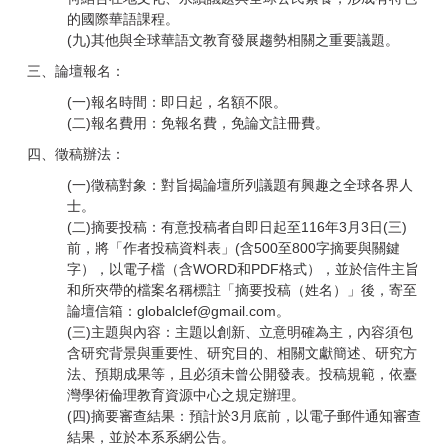
的國際華語課程。
(九)其他與全球華語文教育發展趨勢相關之重要議題。
三、論壇報名：
(一)報名時間：即日起，名額不限。
(二)報名費用：免報名費，免論文註冊費。
四、徵稿辦法：
(一)徵稿對象：對旨揭論壇所列議題有興趣之全球各界人
士。
(二)摘要投稿：有意投稿者自即日起至116年3月3日(三)
前，將「作者投稿資料表」(含500至800字摘要與關鍵
字），以電子檔（含WORD和PDF格式），並於信件主旨
和所夾帶的檔案名稱標註「摘要投稿（姓名）」後，寄至
論壇信箱：
globalclef@gmail.com
。
(三)主題與內容：主題以創新、立意明確為主，內容須包
含研究背景與重要性、研究目的、相關文獻簡述、研究方
法、預期成果等，且必須未曾公開發表。投稿規範，依臺
灣學術倫理教育資源中心之規定辦理。
(四)摘要審查結果：預計於3月底前，以電子郵件通知審查
結果，並於本系系網公告。