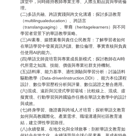
課堂中，同時維持教師專業主導、人際互動品質與學術倫
理。
(二)多語共融、跨語實踐與跨文化溝通：探討多語教育
（multilingualeducation）、跨語言
（translanguaging）、華裔（heritagelearners）與不同
學習者背景下的華語教學策略。
(三)AI素養、媒體素養與責任公民教育：了解學習者如何
在華語學習中發展資訊判讀、數位倫理、事實查核與負責
任使用AI的能力。
(四)華語文師資培育與專業成長新模式：探討教師在AI時
代所需之知識、技能、價值與專業社群支持機制。
(五)語料庫、能力基準、適性測驗與學習分析：討論語料
驅動教學（Data-drivenInstruction,DDI）、能力本位課程
設計、數位學習歷程分析與評量、數位認證之整合應用。
(六)混成、遠距與沉浸式學習場域：比較線上、混成、虛
擬實境、行動學習與跨國協作任務在華語文教學中的設計
與成效。
(七)終身學習、微證書與跨域人才培育：探析華語文教育
如何與高教國際化、產業需求、職場溝通與社區教育連
結，建立彈性學習路徑。
(八)永續發展、在地文化與全球敘事：剖析華語文教育如
何結合在地文化、永續議題與全球公民素養，形成有特色