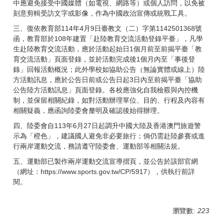
中應避免接受中國媒體（如電視、網路等）或個人訪問，以免被
刻意剪輯受訪文字或影像，作為中國政治宣傳或統戰工具。
三、復依教育部114年4月9日臺教文（二）字第1142501368號
函，教育部於108年建置「赴陸教育交流活動登錄平臺」，凡學
生赴陸教育交流活動，應於活動起始日1個月前至前揭平臺「教
育交流活動」頁面登錄，並於活動完成後1個月內至「事後登
錄」回報活動概況；此外學校如協助公告（無論實體或線上）陸
方活動訊息，應於公告日前或公告日起3日內至前揭平臺「協助
公告陸方活動訊息」頁面登錄。各校應強化自我檢覈與內控機
制，並保留相關紀錄，如對活動辦理單位、目的、行程及內容有
相關疑義，應函詢陸委會釐明及確認後始得辦理。
四、陸委會自113年6月27日起調升中國大陸及香港澳門旅遊警
示為「橙色」，建議國人避免非必要旅行；倘仍需赴陸參賽或進
行兩岸運動交流，務請遵守陸委會、運動部等相關法規。
五、運動部已製作兩岸運動交流宣導摺頁，並公告於該部官網
（網址：
https://www.sports.gov.tw/CP/5917
），供執行前詳
閱。
瀏覽數:
223