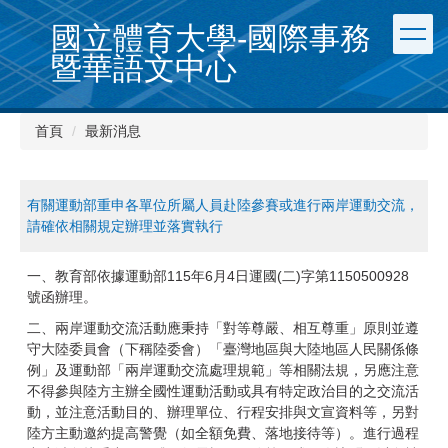
跳
國立體育大學-國際事務
到
主
暨華語文中心
要
內
容
首頁
最新消息
區
有關運動部重申各單位所屬人員赴陸參賽或進行兩岸運動交流，
請確依相關規定辦理並落實執行
一、教育部依據運動部115年6月4日運國(二)字第1150500928
號函辦理。
二、兩岸運動交流活動應秉持「對等尊嚴、相互尊重」原則並遵
守大陸委員會（下稱陸委會）「臺灣地區與大陸地區人民關係條
例」及運動部「兩岸運動交流處理規範」等相關法規，另應注意
不得參與陸方主辦全國性運動活動或具有特定政治目的之交流活
動，並注意活動目的、辦理單位、行程安排與文宣資料等，另對
陸方主動邀約提高警覺（如全額免費、落地接待等）。進行過程