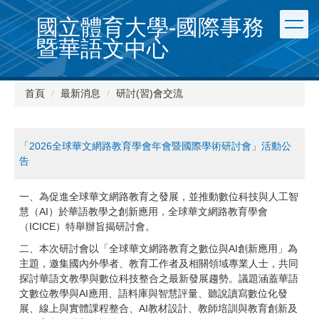
跳
國立體育大學-國際事務
到
主
暨華語文中心
要
內
容
首頁
最新消息
研討(習)會交流
區
「2026全球華文網路教育學會年會暨國際學術研討會」活動公
告
一、為促進全球華文網路教育之發展，並推動數位科技與人工智
慧（AI）於華語教學之創新應用，全球華文網路教育學會
（ICICE）特舉辦旨揭研討會。
二、本次研討會以「全球華文網路教育之數位與AI創新應用」為
主題，邀集國內外學者、教育工作者及相關領域專業人士，共同
探討華語文教學與數位科技整合之最新發展趨勢。議題涵蓋華語
文數位教學與AI應用、語料庫與智慧評量、聽說讀寫數位化發
展、線上與實體課程整合、AI教材設計、教師培訓與教育創新及