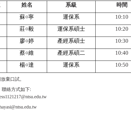
號
姓名
系級
時間
蘇○寧
運保系
10:10
莊
○
毅
運保系碩士
10:20
廖
○
婷
產經系碩士
10:30
蔡
○
維
產經系碩二
10:40
楊
○
達
運保系
10:50
同放棄口試。
，聯絡方式如下
:
jess1121217@ntsu.edu.tw
 hayasi@ntsu.edu.tw