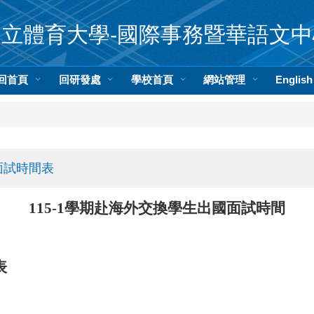
國立體育大學-國際事務暨華語文中
回首頁
回研發處
學校首頁
網站管理
English
面試時間表
115-1
學期赴海外交換學生出國面試時間
表