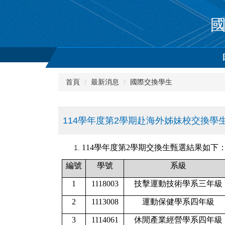
跳
到
主
要
內
容
區
首頁
最新消息
國際交換學生
114學年度第2學期赴海外姊妹校交換學
114
學年度第2學期交換生甄選結果如下
編號
學號
系級
1
1118003
技擊運動技術學系三年級
2
1113008
運動保健學系四年級
3
1114061
休閒產業經營學系四年級