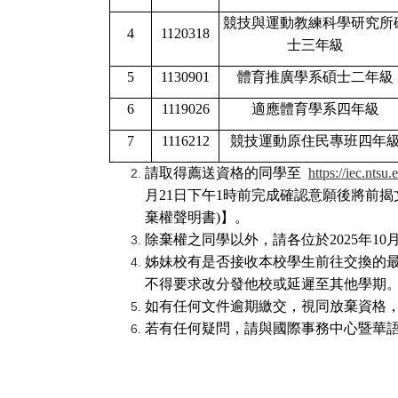
競技與運動教練科學研究所
4
1120318
士三年級
5
1130901
體育推廣學系碩士二年級
6
1119026
適應體育學系四年級
7
1116212
競技運動原住民專班四年
請取得薦送資格的同學至
https://iec.nts
月21日下午1時前完成確認意願後將前揭
棄權聲明書)】。
除棄權之同學以外，請各位於2025年1
姊妹校有是否接收本校學生前往交換的
不得要求改分發他校或延遲至其他學期
如有任何文件逾期繳交，視同放棄資格
若有任何疑問，請與國際事務中心暨華語文林燦