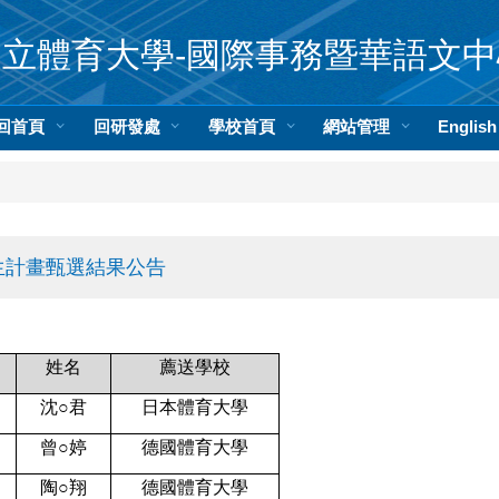
國立體育大學-國際事務暨華語文中
回首頁
回研發處
學校首頁
網站管理
English
生計畫甄選結果公告
：
姓名
薦送學校
沈○君
日本體育大學
曾○婷
德國體育大學
陶○翔
德國體育大學