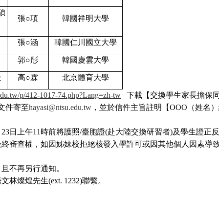
碩
張○項
韓國祥明大學
張○涵
韓國仁川國立大學
郭○彤
韓國慶雲大學
級
高
○
霖
北京體育大學
u.edu.tw/p/412-1017-74.php?Lang=zh-tw
下載【交換學生家長擔保同意
文件寄至
hayasi@ntsu.edu.tw
，並於信件主旨註明【OOO（姓名）繳
0月23日上午11時前將護照/臺胞證(赴大陸交換研習者)及學生證
最終審查權，如因姊妹校拒絕核發入學許可或因其他個人因素導
。
，且不再另行通知。
煌先生(ext. 1232)聯繫。